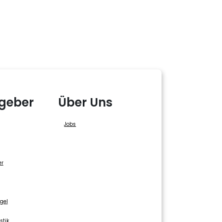
geber
Über Uns
Jobs
er
gel
stik