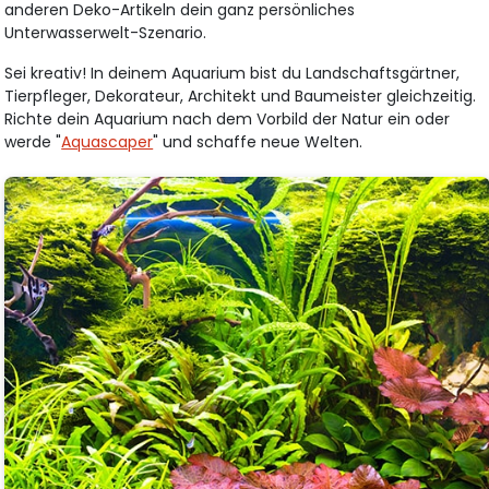
anderen Deko-Artikeln dein ganz persönliches
Unterwasserwelt-Szenario.
Sei kreativ! In deinem Aquarium bist du Landschaftsgärtner,
Tierpfleger, Dekorateur, Architekt und Baumeister gleichzeitig.
Richte dein Aquarium nach dem Vorbild der Natur ein oder
werde "
Aquascaper
" und schaffe neue Welten.